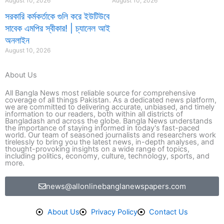
August 10, 2026
August 10, 2026
সরকারি কর্মকর্তাকে গুলি করে ইউটিউবে
সাবেক এমপির স্বীকার! | চ্যানেল আই
অনলাইন
August 10, 2026
About Us
All Bangla News most reliable source for comprehensive
coverage of all things Pakistan. As a dedicated news platform,
we are committed to delivering accurate, unbiased, and timely
information to our readers, both within all districts of
Bangladash and across the globe. Bangla News understands
the importance of staying informed in today's fast-paced
world. Our team of seasoned journalists and researchers work
tirelessly to bring you the latest news, in-depth analyses, and
thought-provoking insights on a wide range of topics,
including politics, economy, culture, technology, sports, and
more.
news@allonlinebanglanewspapers.com
About Us
Privacy Policy
Contact Us