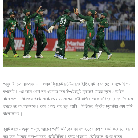
আবুধাবি, ১০ নভেম্বর – শারজাহ ক্রিকেট স্টেডিয়ামের ইতিহাসটা বাংলাদেশের পক্ষে ছিল না
কখনোই। এর আগে খেলা সব ওয়ানডে আর টি-টোয়েন্টি ম্যাচেই হারের স্বাদ পেয়েছিল
বাংলাদেশ। সিরিজের প্রথম ওয়ানডে ম্যাচেও অনেকটা এগিয়ে থেকে অবিশ্বাস্য ব্যাটিং ধসে
হারতে হয় বাংলাদেশকে। তবে এবারে আর ভুল হয়নি। সিরিজের দ্বিতীয় ম্যাচটায় শেষ হাসি
বাংলাদেশের।
ব্যাট হাতে নাজমুল শান্ত, জাকের আলী অনিকের পর বল হাতে দারুণ পারফর্ম করে ৬৮ রানের
জয় তুলে নিয়েছে লাল-সবুজের প্রতিনিধিরা। তাতে শারজাহ স্টেডিয়ামে প্রথম জয়ের