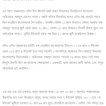
এর আগে শারজাহতে এদিন টসে জিতেই ব্যাট করার সিদ্ধান্ত নিয়েছিলেন বাংলাদেশ
অধিনায়ক নাজমুল হোসেন শান্ত। শুরুটা খানিক ধীরগতির হলেও এদিন শুরু থেকেই শক্ত
ভিত করেছিল বাংলাদেশের টপ অর্ডার। তানজিদ তামিম ২২ রানে ফিরলেও সৌম্য সরকার আর
নাজমুল শান্তর জুটি থেকে আসে ৭১ রান। সৌম্য ৩৫ রানে ফিরলেও ফিফটি ঠিকই তুলে নেন
অধিনায়ক শান্ত। তৃতীয় উইকেটে তাকে সঙ্গ দিয়ে ৫১ রানের জুটি করেছিলেন মিরাজ।
যদিও এদিন আরেকবার ব্যাটিং ধস নেমেছিল বাংলাদেশের ইনিংসে। ১৭৪ রানে ৩ উইকেট
থেকে ১৮৪ রানে ৬ উইকেট হতে সময় লাগেনি। নানগালিয়ে খারোতের তিন আঘাতে বিধ্বস্ত
বাংলাদেশের মিডলঅর্ডার। অধিনায়ক নাজমুল হোসেন শান্তর ৭৬ রানের পরেও সেই সময়
কিছুটা বিবর্ণই ছিল বাংলাদেশের স্কোরবোর্ড। এরপরেই আসে জাকের আলী অনিক এবং নাসুম
আহমেদের দুই ক্যামিও।
এক চার এবং দুই ছক্কায় নাসুম আহমেদ করেন ২৪ বলে ২৫ রান। আল্লাহ গাজানফারের
ধীরগতির বলে যখন ফিরেছেন নাসুম, দলের স্কোর তখন ৭ উইকেট হারিয়ে ২৩০। তবে ৭ম
উইকেট জুটিতে ততক্ষণে ৪১ বলে ৪৬ রান তুলে ফেলেছিল বাংলাদেশ। সেটাই শেষ পর্যন্ত হয়ে