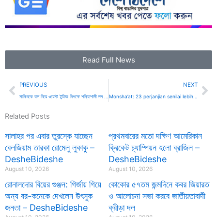
Read Full News
Prev
Ne
PREVIOUS
NEXT
সাকিবকে বাদ দিয়ে ওয়েস্ট ইন্ডিজ বিপক্ষে শক্তিশালী দল ঘোষণা – DesheBideshe
Monsha’at: 23 perjanjian senilai lebih dari SAR 580 juta ditandatangani pada Hari ke-3 Biban 2024
Related Posts
সালাহর পর এবার তুরস্কে যাচ্ছেন
প্রথমবারের মতো দক্ষিণ আমেরিকান
বেলজিয়াম তারকা রোমেলু লুকাকু –
ক্রিকেট চ্যাম্পিয়ন হলো ব্রাজিল –
DesheBideshe
DesheBideshe
August 10, 2026
August 10, 2026
রোনালদোর বিয়ের গুঞ্জন: গির্জায় গিয়ে
কোকোর ৫৭তম জন্মদিনে কবর জিয়ারত
অন্য বর-কনেকে দেখলেন উৎসুক
ও আলোচনা সভা করবে জাতীয়তাবাদী
জনতা – DesheBideshe
ক্রীড়া দল