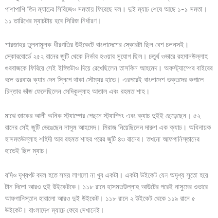
পাশাপাশি তিন ম্যাচের সিরিজেও সমতায় ফিরেছে দল। দুই ম্যাচ শেষে আছে ১-১ সমতা।
১১ তারিখের ম্যাচটায় হবে সিরিজ নির্ধারণ।
শারজাহর তুলনামূলক ধীরগতির উইকেটে বাংলাদেশের স্কোরটা ছিল বেশ চলনসই।
স্কোরবোর্ডে ২৫২ রানের জুটি থেকে নির্ভার হওয়ার সুযোগ ছিল। চতুর্থ ওভারে রহমানউল্লাহ
গুরবাজকে ফিরিয়ে সেই ইঙ্গিতটাও দিয়ে রেখেছিলেন তাসকিন আহমেদ। অফস্ট্যাম্পের বাইরের
বলে গুরবাজ ক্যাচ দেন স্লিপে থাকা সৌম্যর হাতে। এরপরেই বাংলাদেশ ভক্তদের কপালে
চিন্তার ভাঁজ ফেলেছিলেন সেদিকুল্লাহ আতাল এবং রহমত শাহ।
মাঝে জাকের আলী অনিক স্ট্যাম্পের পেছনে স্ট্যাম্পিং এবং ক্যাচ দুইই ছেড়েছেন। ৫২
রানের সেই জুটি ভেঙেছেন নাসুম আহমেদ। মিরাজ নিয়েছিলেন দারুণ এক ক্যাচ। অধিনায়ক
হাসমতউল্লাহ শহিদী আর রহমত শাহর পরের জুটি ৪৩ রানের। তখনো আফগানিস্তানের
হাতেই ছিল ম্যাচ।
যদিও দৃশ্যপট বদল হতে সময় লাগলো না খুব একটা। একটা উইকেট যেন অদৃশ্য সুতো হয়ে
টান দিলো আরও দুই উইকেটকে। ১১৮ রানে হাসমতউল্লাহ আউটের পরেই নাসুমের ওভারে
আফগানিস্তান হারালো আরও দুই উইকেট। ১১৮ রানে ২ উইকেট থেকে ১১৯ রানে ৫
উইকেট। বাংলাদেশ ম্যাচে ফেরে সেখানেই।