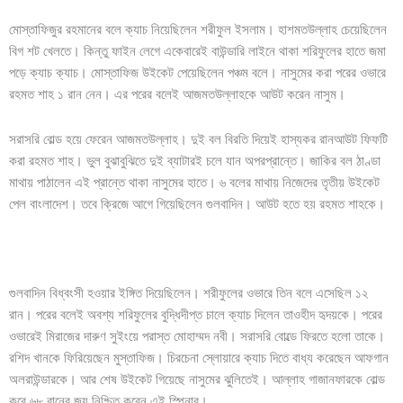
মোস্তাফিজুর রহমানের বলে ক্যাচ নিয়েছিলেন শরীফুল ইসলাম। হাশমতউল্লাহ চেয়েছিলেন
বিগ শট খেলতে। কিন্তু ফাইন লেগে একেবারেই বাউন্ডারি লাইনে থাকা শরিফুলের হাতে জমা
পড়ে ক্যাচ ক্যাচ। মোস্তাফিজ উইকেট পেয়েছিলেন পঞ্চম বলে। নাসুমের করা পরের ওভারে
রহমত শাহ ১ রান নেন। এর পরের বলেই আজমতউল্লাহকে আউট করেন নাসুম।
সরাসরি বোল্ড হয়ে ফেরেন আজমতউল্লাহ। দুই বল বিরতি দিয়েই হাস্যকর রানআউট ফিফটি
করা রহমত শাহ। ভুল বুঝাবুঝিতে দুই ব্যাটারই চলে যান অপরপ্রান্তে। জাকির বল ঠাণ্ডা
মাথায় পাঠালেন এই প্রান্তে থাকা নাসুমের হাতে। ৬ বলের মাথায় নিজেদের তৃতীয় উইকেট
পেল বাংলাদেশ। তবে ক্রিজে আগে গিয়েছিলেন গুলবাদিন। আউট হতে হয় রহমত শাহকে।
গুলবাদিন বিধ্বংসী হওয়ার ইঙ্গিত দিয়েছিলেন। শরীফুলের ওভারে তিন বলে এসেছিল ১২
রান। পরের বলেই অবশ্য শরিফুলের বুদ্ধিদীপ্ত চালে ক্যাচ দিলেন তাওহীদ হৃদয়কে। পরের
ওভারেই মিরাজের দারুণ সুইংয়ে পরাস্ত মোহাম্মদ নবী। সরাসরি বোল্ডে ফিরতে হলো তাকে।
রশিদ খানকে ফিরিয়েছেন মুস্তাফিজ। চিরচেনা স্লোয়ারে ক্যাচ দিতে বাধ্য করেছেন আফগান
অলরাউন্ডারকে। আর শেষ উইকেট গিয়েছে নাসুমের ঝুলিতেই। আল্লাহ গাজানফারকে বোল্ড
করে ৬৮ রানের জয় নিশ্চিত করেন এই স্পিনার।