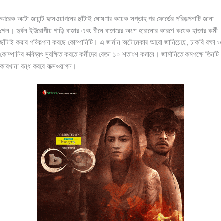
আরেক অটো জায়ান্ট ফক্সওয়াগনের ছাঁটাই ঘোষণার কয়েক সপ্তাহ পর ফোর্ডের পরিকল্পনাটি জানা
গেল। দুর্বল ইউরোপীয় গাড়ি বাজার এবং চীনে বাজারের অংশ হারানোর কারণে কয়েক হাজার কর্মী
ছাঁটাই করার পরিকল্পনা করছে কোম্পানিটি। এ জার্মান অটোমেকার আরো জানিয়েছে, চাকরি রক্ষা ও
কোম্পানির ভবিষ্যৎ সুরক্ষিত করতে কর্মীদের বেতন ১০ শতাংশ কমাবে। জার্মানিতে কমপক্ষে তিনটি
কারখানা বন্ধ করবে ফক্সওয়াগন।