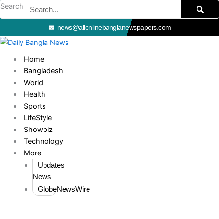
Skip
Search
to
news@allonlinebanglanewspapers.com
content
Home
Bangladesh
World
Health
Sports
LifeStyle
Showbiz
Technology
More
Updates
News
GlobeNewsWire