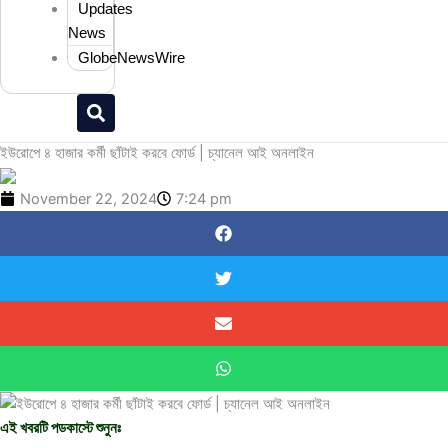
Updates
News
GlobeNewsWire
ইউরোপে ৪ হাজার কর্মী ছাঁটাই করবে ফোর্ড | চ্যানেল আই অনলাইন
November 22, 2024
7:24 pm
এই খবরটি পডকাস্টে শুনুনঃ