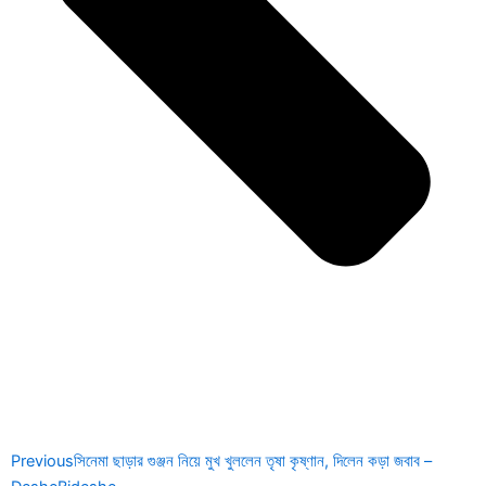
Previous
সিনেমা ছাড়ার গুঞ্জন নিয়ে মুখ খুললেন তৃষা কৃষ্ণান, দিলেন কড়া জবাব –