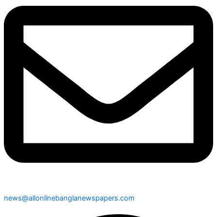
news@allonlinebanglanewspapers.com