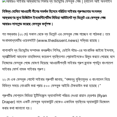
নিষিদ্ধ ঘোষিত আওয়ামী লীগের সমর্থক হিসেবে পরিচিত সাইবার গ্রুপগুলোর সংঘবদ্ধ
আক্রমণের মুখে ডিজিটাল ইনভেস্টিগেটিভ মিডিয়া আউটলেট দ্য ডিসেন্ট এর ফেসবুক পেজ
আবারও সাসপেন্ড করেছে ফেসবুক কর্তৃপক্ষ।
গত শুক্রবার (২২ মে) সকাল থেকে দ্য ডিসেন্ট এর ফেসবুক পেজ পাচ্ছেন না পাঠকরা। তবে
সংবাদমাধ্যমটির ওয়েবসাইট (www.thedissent.news) সক্রিয় রয়েছে।
পাশাপাশি দ্য ডিসেন্টের সম্পাদক কদরুদ্দীন শিশির, ডেইলি স্টার-এর সাংবাদিক জাইমা ইসলাম,
অ্যাক্টিভিস্ট আহনাফ তাহমিদসহ কয়েকশ ব্যক্তিগত প্রোফাইলকেও রিমুভ করতে পেরেছে বলে
নিজেদের ফেসবুক পেজে ঘোষণা দিয়েছে আওয়ামীপন্থী সাইবার গ্রুপ ক্র্যাক প্লাটুন বাংলাদেশ
সাইবার ফোর্স নামক সাইবার গ্রুপ।
২২ মে এক ফেসবুক পোস্টে সাইবার গ্রুপটি জানায়, “বঙ্গবন্ধু মুক্তিযুদ্ধ ও বাংলাদেশ নিয়ে
বিভিন্ন সময়ে নোংরামি করা প্রায় ৫০০ ফেসবুক আইডি টেকডাউন করা হয়েছে।”
গ্রুপটির সোশ্যাল মিডিয়া ইন্টিলিজেন্স অ্যানালিস্ট পরিচয় দেওয়া রায়ান ড্রেপার (Ryan
Draper) নামে একটি ফেসবুক অ্যাকাউন্ট থেকেও একাধিক ব্যক্তির অ্যাকাউন্ট ডিজেবল
করার কথা জানানো হয়।