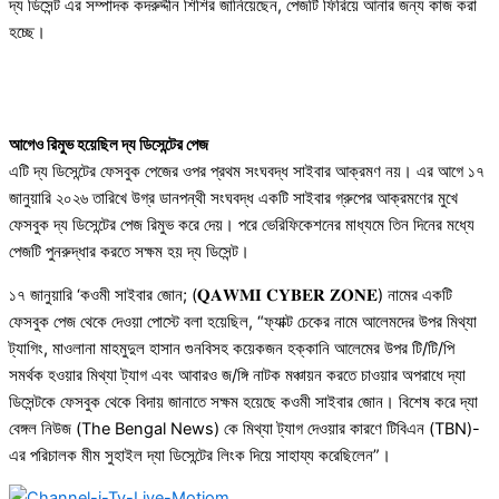
দ্য ডিসেন্ট এর সম্পাদক কদরুদ্দীন শিশির জানিয়েছেন, পেজটি ফিরিয়ে আনার জন্য কাজ করা
হচ্ছে।
আগেও রিমুভ হয়েছিল দ্য ডিসেন্টের পেজ
এটি দ্য ডিসেন্টের ফেসবুক পেজের ওপর প্রথম সংঘবদ্ধ সাইবার আক্রমণ নয়। এর আগে ১৭
জানুয়ারি ২০২৬ তারিখে উগ্র ডানপন্থী সংঘবদ্ধ একটি সাইবার গ্রুপের আক্রমণের মুখে
ফেসবুক দ্য ডিসেন্টের পেজ রিমুভ করে দেয়। পরে ভেরিফিকেশনের মাধ্যমে তিন দিনের মধ্যে
পেজটি পুনরুদ্ধার করতে সক্ষম হয় দ্য ডিসেন্ট।
১৭ জানুয়ারি ‘কওমী সাইবার জোন; (𝐐𝐀𝐖𝐌𝐈 𝐂𝐘𝐁𝐄𝐑 𝐙𝐎𝐍𝐄) নামের একটি
ফেসবুক পেজ থেকে দেওয়া পোস্টে বলা হয়েছিল, “ফ্যাক্ট চেকের নামে আলেমদের উপর মিথ্যা
ট্যাগিং, মাওলানা মাহমুদুল হাসান গুনবিসহ কয়েকজন হক্কানি আলেমের উপর টি/টি/পি
সমর্থক হওয়ার মিথ্যা ট্যাগ এবং আবারও জ/ঙ্গি নাটক মঞ্চায়ন করতে চাওয়ার অপরাধে দ্যা
ডিসেন্টকে ফেসবুক থেকে বিদায় জানাতে সক্ষম হয়েছে কওমী সাইবার জোন। বিশেষ করে দ্যা
বেঙ্গল নিউজ (The Bengal News) কে মিথ্যা ট্যাগ দেওয়ার কারণে টিবিএন (TBN)-
এর পরিচালক মীম সুহাইল দ্যা ডিসেন্টের লিংক দিয়ে সাহায্য করেছিলেন”।