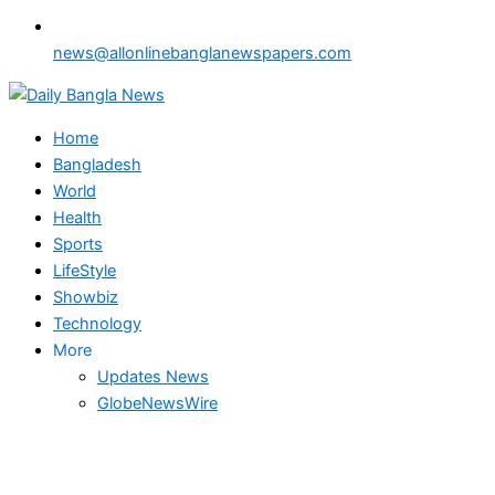
news@allonlinebanglanewspapers.com
Home
Bangladesh
World
Health
Sports
LifeStyle
Showbiz
Technology
More
Updates News
GlobeNewsWire